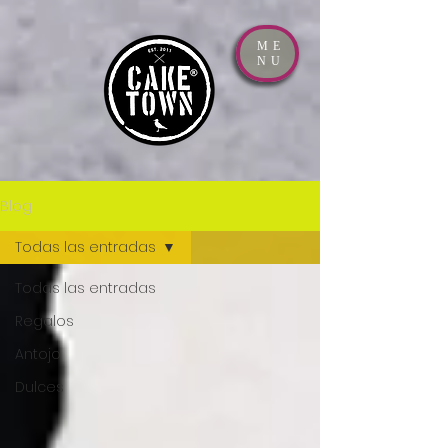
ME
NU
Blog
Todas las entradas
Todas las entradas
Regalos
Antojo
Dulces