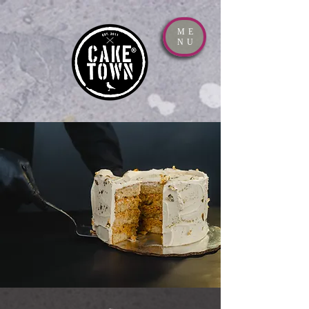
ME
NU