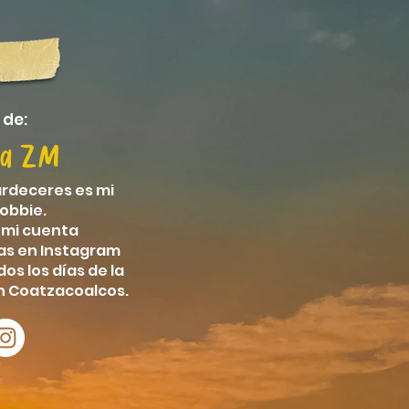
 de:
na ZM
ardeceres
es mi
obbie.
 mi cuenta
 en Instagram
os los días de la
n Coatzacoalcos.