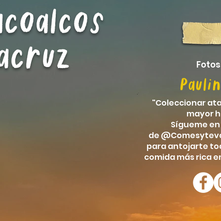
acoalcos
acruz
Fotos
Pauli
"Coleccionar
at
mayor
h
Sígueme en
de
@Comesytevas
para antojarte tod
comida más rica e