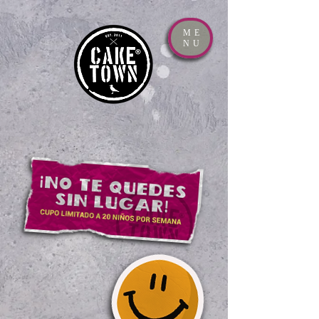
ME
NU