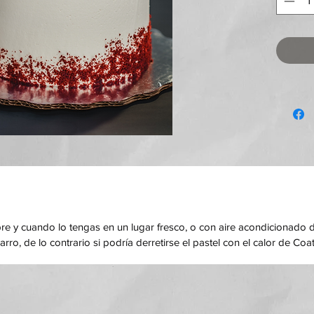
Incluy
diseña
puedas
vida en
pre y cuando lo tengas en un lugar fresco, o con aire acondicionado d
carro, de lo contrario si podría derretirse el pastel con el calor de Coat