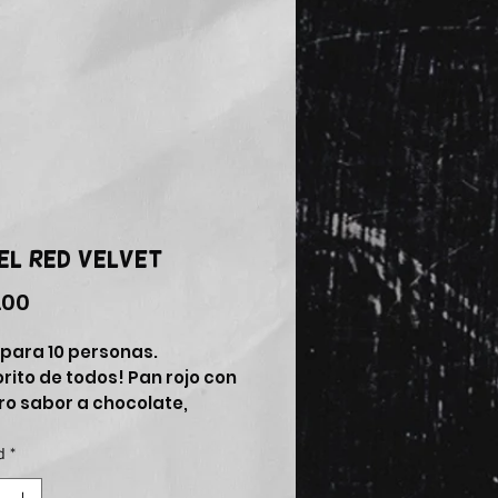
el Red Velvet
Precio
.00
 para 10 personas.
orito de todos! Pan rojo con
ero sabor a chocolate,
o queso crema. Cobertura
nilla con ralladura de Red
d
*
.