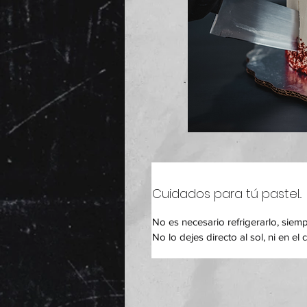
Cuidados para tú pastel...
No es necesario refrigerarlo, siem
No lo dejes directo al sol, ni en el 