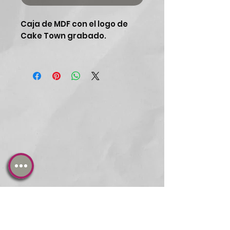
Caja de MDF con el logo de
Cake Town grabado.
¡Un regalo diferente!
¡Elige los sabores de dulces
que más te gusten!